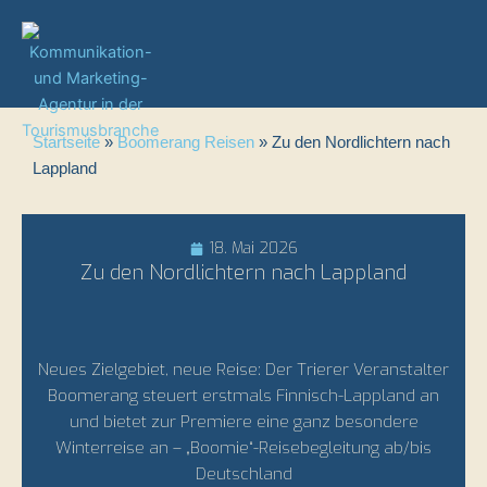
Zum
Inhalt
springen
Startseite
»
Boomerang Reisen
»
Zu den Nordlichtern nach
Lappland
18. Mai 2026
Zu den Nordlichtern nach Lappland
Neues Zielgebiet, neue Reise: Der Trierer Veranstalter
Boomerang steuert erstmals Finnisch-Lappland an
und bietet zur Premiere eine ganz besondere
Winterreise an – „Boomie“-Reisebegleitung ab/bis
Deutschland