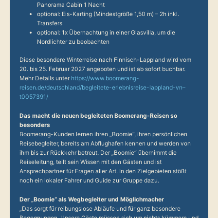
Panorama Cabin 1 Nacht
optional: Eis-Karting (Mindestgröße 1,50 m) – 2h inkl.
Transfers
optional: 1x Übernachtung in einer Glasvilla, um die
Nordlichter zu beobachten
Diese besondere Winterreise nach Finnisch-Lappland wird vom
20. bis 25. Februar 2027 angeboten und ist ab sofort buchbar.
Mehr Details unter
https://www.boomerang-
reisen.de/deutschland/begleitete-erlebnisreise-lappland-vn–
t0057391/
Das macht die neuen begleiteten Boomerang-Reisen so
besonders
Boomerang-Kunden lernen ihren „Boomie“, ihren persönlichen
Reisebegleiter, bereits am Abflughafen kennen und werden von
ihm bis zur Rückkehr betreut. Der „Boomie“ übernimmt die
Reiseleitung, teilt sein Wissen mit den Gästen und ist
Ansprechpartner für Fragen aller Art. In den Zielgebieten stößt
noch ein lokaler Fahrer und Guide zur Gruppe dazu.
Der „Boomie“ als Wegbegleiter und Möglichmacher
„Das sorgt für reibungslose Abläufe und für ganz besondere
Begegnungen. Unsere Gäste müssen sich um nichts kümmern und