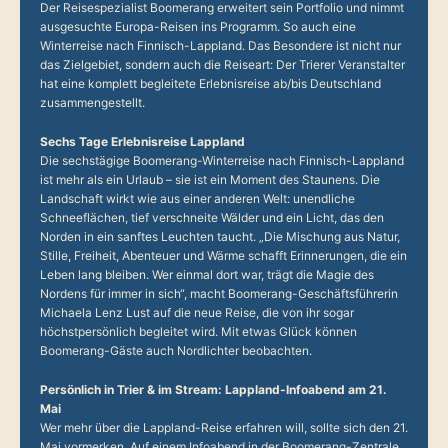
Der Reisespezialist Boomerang erweitert sein Portfolio und nimmt
ausgesuchte Europa-Reisen ins Programm. So auch eine
Winterreise nach Finnisch-Lappland. Das Besondere ist nicht nur
das Zielgebiet, sondern auch die Reiseart: Der Trierer Veranstalter
hat eine komplett begleitete Erlebnisreise ab/bis Deutschland
zusammengestellt.
Sechs Tage Erlebnisreise Lappland
Die sechstägige Boomerang-Winterreise nach Finnisch-Lappland
ist mehr als ein Urlaub – sie ist ein Moment des Staunens. Die
Landschaft wirkt wie aus einer anderen Welt: unendliche
Schneeflächen, tief verschneite Wälder und ein Licht, das den
Norden in ein sanftes Leuchten taucht. „Die Mischung aus Natur,
Stille, Freiheit, Abenteuer und Wärme schafft Erinnerungen, die ein
Leben lang bleiben. Wer einmal dort war, trägt die Magie des
Nordens für immer in sich“, macht Boomerang-Geschäftsführerin
Michaela Lenz Lust auf die neue Reise, die von ihr sogar
höchstpersönlich begleitet wird. Mit etwas Glück können
Boomerang-Gäste auch Nordlichter beobachten.
Persönlich in Trier & im Stream: Lappland-Infoabend am 21.
Mai
Wer mehr über die Lappland-Reise erfahren will, sollte sich den 21.
Mai vormerken. Auf einem Infoabend in der Boomerang-Zentrale