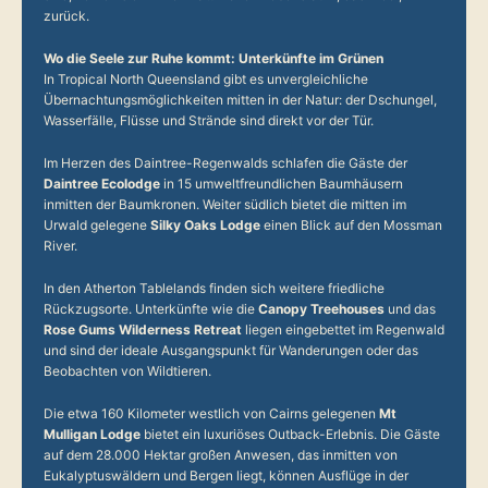
zurück.
Wo die Seele zur Ruhe kommt: Unterkünfte im Grünen
In Tropical North Queensland gibt es unvergleichliche
Übernachtungsmöglichkeiten mitten in der Natur: der Dschungel,
Wasserfälle, Flüsse und Strände sind direkt vor der Tür.
Im Herzen des Daintree-Regenwalds schlafen die Gäste der
Daintree Ecolodge
in 15 umweltfreundlichen Baumhäusern
inmitten der Baumkronen. Weiter südlich bietet die mitten im
Urwald gelegene
Silky Oaks Lodge
einen Blick auf den Mossman
River.
In den Atherton Tablelands finden sich weitere friedliche
Rückzugsorte. Unterkünfte wie die
Canopy Treehouses
und das
Rose Gums Wilderness Retreat
liegen eingebettet im Regenwald
und sind der ideale Ausgangspunkt für Wanderungen oder das
Beobachten von Wildtieren.
Die etwa 160 Kilometer westlich von Cairns gelegenen
Mt
Mulligan Lodge
bietet ein luxuriöses Outback-Erlebnis. Die Gäste
auf dem 28.000 Hektar großen Anwesen, das inmitten von
Eukalyptuswäldern und Bergen liegt, können Ausflüge in der