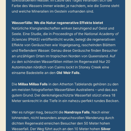
türkisfarbenem Wasser. Im Laufe des Tages verändert sich die
Farbe des Wassers immer wieder, je nachdem, wie die Sonne steht
und welche Mineralien im Gestein vorhanden sind.
Wasserfälle: Wo die Natur regenerative Effekte bietet
Natürliche Klanglandschaften wirken beruhigend auf Geist und
Seele. Eine Studie, die in
Proceedings of the National Academy of
Sciences
(PNAS) veröffentlicht wurde, belegt die regenerativen
Effekte von Geräuschen wie Vogelgesang, raschelnden Blättern
und fließendem Wasser. Genau diese Geräusche finden Besucher
an unzähligen Orten im tropischen Norden von Queensland. Auf
zu den schönsten Wasserfällen mitten im Regenwald! Nur 20
Autominuten nördlich von Cairns lockt in Stoney Creek eine
einsame Badestelle an den
Old Weir Falls
.
Die
Millaa Millaa Falls
in den Atherton Tablelands gehören zu den
am meisten fotografierten Wasserfällen Australiens – und das aus
gutem Grund. Der denkmalgeschützte Wasserfall stürzt etwa 18
Meter senkrecht in die Tiefe in ein nahezu perfekt rundes Becken.
Wer es ruhiger mag, besucht die
Nandroya Falls
. Nach einer
lohnenden, nicht besonders anspruchsvollen Wanderung durch
dichten Regenwald erreichen Besucher den 50 Meter hohen
Wasserfall. Der Weg führt auch an den 10 Meter hohen
Silver