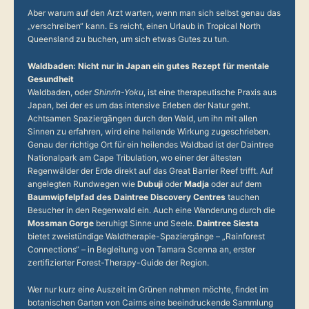
Aber warum auf den Arzt warten, wenn man sich selbst genau das
„verschreiben“ kann. Es reicht, einen Urlaub in Tropical North
Queensland zu buchen, um sich etwas Gutes zu tun.
Waldbaden: Nicht nur in Japan ein gutes Rezept für mentale
Gesundheit
Waldbaden, oder
Shinrin-Yoku
, ist eine therapeutische Praxis aus
Japan, bei der es um das intensive Erleben der Natur geht.
Achtsamen Spaziergängen durch den Wald, um ihn mit allen
Sinnen zu erfahren, wird eine heilende Wirkung zugeschrieben.
Genau der richtige Ort für ein heilendes Waldbad ist der Daintree
Nationalpark am Cape Tribulation, wo einer der ältesten
Regenwälder der Erde direkt auf das Great Barrier Reef trifft. Auf
angelegten Rundwegen wie
Dubuji
oder
Madja
oder auf dem
Baumwipfelpfad des Daintree Discovery Centres
tauchen
Besucher in den Regenwald ein. Auch eine Wanderung durch die
Mossman Gorge
beruhigt Sinne und Seele.
Daintree Siesta
bietet zweistündige Waldtherapie-Spaziergänge – „Rainforest
Connections“ – in Begleitung von Tamara Scenna an, erster
zertifizierter Forest-Therapy-Guide der Region.
Wer nur kurz eine Auszeit im Grünen nehmen möchte, findet im
botanischen Garten von Cairns eine beeindruckende Sammlung