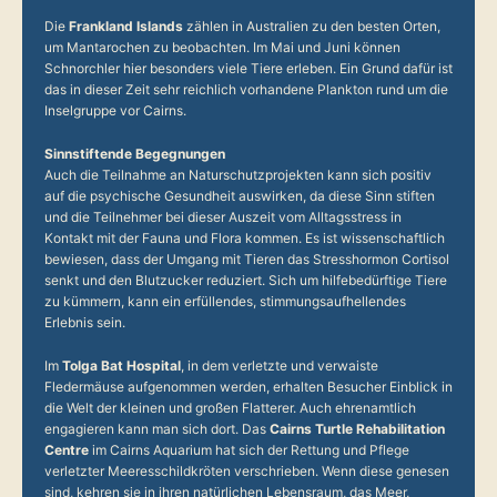
Die
Frankland Islands
zählen in Australien zu den besten Orten,
um Mantarochen zu beobachten. Im Mai und Juni können
Schnorchler hier besonders viele Tiere erleben. Ein Grund dafür ist
das in dieser Zeit sehr reichlich vorhandene Plankton rund um die
Inselgruppe vor Cairns.
Sinnstiftende Begegnungen
Auch die Teilnahme an Naturschutzprojekten kann sich positiv
auf die psychische Gesundheit auswirken, da diese Sinn stiften
und die Teilnehmer bei dieser Auszeit vom Alltagsstress in
Kontakt mit der Fauna und Flora kommen. Es ist wissenschaftlich
bewiesen, dass der Umgang mit Tieren das Stresshormon Cortisol
senkt und den Blutzucker reduziert. Sich um hilfebedürftige Tiere
zu kümmern, kann ein erfüllendes, stimmungsaufhellendes
Erlebnis sein.
Im
Tolga Bat Hospital
, in dem verletzte und verwaiste
Fledermäuse aufgenommen werden, erhalten Besucher Einblick in
die Welt der kleinen und großen Flatterer. Auch ehrenamtlich
engagieren kann man sich dort. Das
Cairns Turtle Rehabilitation
Centre
im Cairns Aquarium hat sich der Rettung und Pflege
verletzter Meeresschildkröten verschrieben. Wenn diese genesen
sind, kehren sie in ihren natürlichen Lebensraum, das Meer,