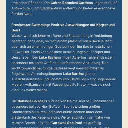
tropischer Pflanzen. Die
Cairns Botanical Gardens
liegen nur fünf
Autominuten vom Stadtzentrum entfernt und bieten eine schnelle
Portion Natur.
Freshwater Swimming: Positive Auswirkungen auf Körper und
Geist
Wasser wird seit jeher mit Ruhe und Entspannung in Verbindung
gebracht, ganz egal, ob man einem plätschernden Bach lauscht
oder sich an einem ruhigen See befindet. Ein Bad in natürlichen
Süßwasser-Pools kann positive Auswirkungen auf Körper und
Geist haben. Der
Lake Eacham
in den Atherton Tablelands ist ein
besonders beliebter Ort für eine erfrischende Abkühlung. Der
leicht zugängliche, ruhige Badesee liegt nämlich mitten im
Regenwald. Am nahegelegenen
Lake Barrine
gibt es
Aussichtsterrassen und Bootstouren. Beide Seen sind sogenannte
Maare – vulkanische, mit Wasser gefüllte Krater – was sie noch
eindrucksvoller macht.
Die
Babinda Boulders
südlich von Cairns sind bei Einheimischen
besonders beliebt. Hier fließt ein Bach zwischen großen
Granitfelsen hindurch und bildet kühle Becken unter dem
Blätterdach des Regenwaldes. Weiter südlich, in der Nähe von
Mission Beach, lockt der
Cardwell Spa Pool
mit auffällig