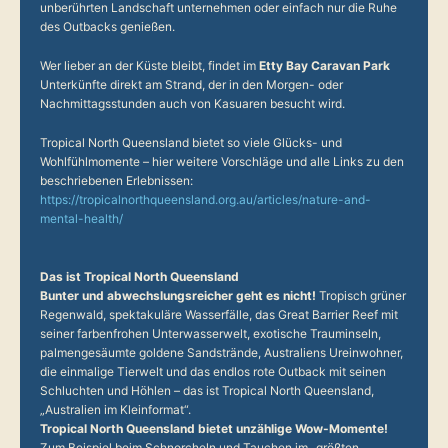
unberührten Landschaft unternehmen oder einfach nur die Ruhe
des Outbacks genießen.
Wer lieber an der Küste bleibt, findet im
Etty Bay Caravan Park
Unterkünfte direkt am Strand, der in den Morgen- oder
Nachmittagsstunden auch von Kasuaren besucht wird.
Tropical North Queensland bietet so viele Glücks- und
Wohlfühlmomente – hier weitere Vorschläge und alle Links zu den
beschriebenen Erlebnissen:
https://tropicalnorthqueensland.org.au/articles/nature-and-
mental-health/
Das ist Tropical North Queensland
Bunter und abwechslungsreicher geht es nicht!
Tropisch grüner
Regenwald, spektakuläre Wasserfälle, das Great Barrier Reef mit
seiner farbenfrohen Unterwasserwelt, exotische Trauminseln,
palmengesäumte goldene Sandstrände, Australiens Ureinwohner,
die einmalige Tierwelt und das endlos rote Outback mit seinen
Schluchten und Höhlen – das ist Tropical North Queensland,
„Australien im Kleinformat“.
Tropical North Queensland bietet unzählige Wow-Momente!
Zum Beispiel beim Schnorcheln und Tauchen im „größten