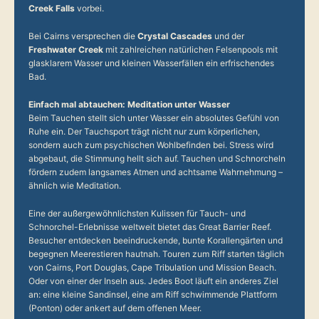
Creek Falls
vorbei.
Bei Cairns versprechen die
Crystal Cascades
und der
Freshwater Creek
mit zahlreichen natürlichen Felsenpools mit
glasklarem Wasser und kleinen Wasserfällen ein erfrischendes
Bad.
Einfach mal abtauchen: Meditation unter Wasser
Beim Tauchen stellt sich unter Wasser ein absolutes Gefühl von
Ruhe ein. Der Tauchsport trägt nicht nur zum körperlichen,
sondern auch zum psychischen Wohlbefinden bei. Stress wird
abgebaut, die Stimmung hellt sich auf. Tauchen und Schnorcheln
fördern zudem langsames Atmen und achtsame Wahrnehmung –
ähnlich wie Meditation.
Eine der außergewöhnlichsten Kulissen für Tauch- und
Schnorchel-Erlebnisse weltweit bietet das Great Barrier Reef.
Besucher entdecken beeindruckende, bunte Korallengärten und
begegnen Meerestieren hautnah. Touren zum Riff starten täglich
von Cairns, Port Douglas, Cape Tribulation und Mission Beach.
Oder von einer der Inseln aus. Jedes Boot läuft ein anderes Ziel
an: eine kleine Sandinsel, eine am Riff schwimmende Plattform
(Ponton) oder ankert auf dem offenen Meer.