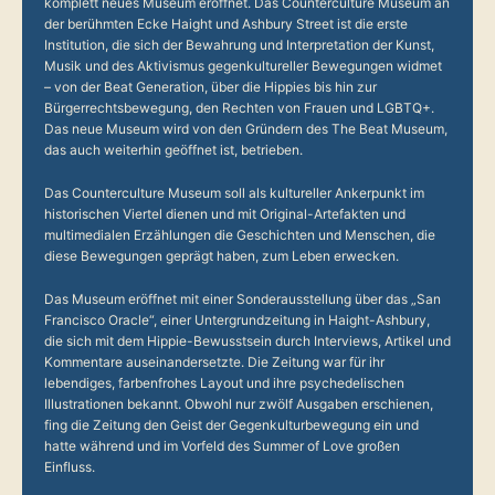
komplett neues Museum eröffnet. Das Counterculture Museum an
der berühmten Ecke Haight und Ashbury Street ist die erste
Institution, die sich der Bewahrung und Interpretation der Kunst,
Musik und des Aktivismus gegenkultureller Bewegungen widmet
– von der Beat Generation, über die Hippies bis hin zur
Bürgerrechtsbewegung, den Rechten von Frauen und LGBTQ+.
Das neue Museum wird von den Gründern des The Beat Museum,
das auch weiterhin geöffnet ist, betrieben.
Das Counterculture Museum soll als kultureller Ankerpunkt im
historischen Viertel dienen und mit Original-Artefakten und
multimedialen Erzählungen die Geschichten und Menschen, die
diese Bewegungen geprägt haben, zum Leben erwecken.
Das Museum eröffnet mit einer Sonderausstellung über das „San
Francisco Oracle“, einer Untergrundzeitung in Haight-Ashbury,
die sich mit dem Hippie-Bewusstsein durch
Interviews, Artikel und
Kommentare auseinandersetzte. Die Zeitung war für ihr
lebendiges, farbenfrohes Layout und ihre psychedelischen
Illustrationen bekannt. Obwohl nur zwölf Ausgaben erschienen,
fing die Zeitung den Geist der Gegenkulturbewegung ein und
hatte während und im Vorfeld des Summer of Love großen
Einfluss.