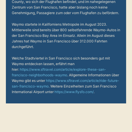
County, wo sich der Flughafen befindet, und im nahegelegenen
Zentrum von San Francisco, hatte aber bislang noch keine
Genehmigung, Passagiere zum oder vom Flughafen zu befördern.
Waymo startete in Kaliforniens Metropole im August 2023.
Mittlerweile sind bereits über 800 selbstfahrende Waymo-Autos in
der San Francisco Bay Area im Einsatz. Allein im August dieses
Jahres hat Waymo in San Francisco über 312.000 Fahrten
durchgeführt.
Welche Stadtviertel in San Francisco sich besonders gut mit
Waymo entdecken lassen, erfährt man
hier:
https://www.sftravel.com/article/explore-these-san-
francisco-neighborhoods-waymo
. Allgemeine Informationen über
Waymo gibt es unter
https://www.sftravel.com/article/ride-future-
san-francisco-waymo
. Weitere Einzelheiten zum San Francisco
International Airport unter
https://www.flysfo.com/
.