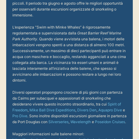
piccoli. Il periodo tra giugno e agosto offre le migliori opportunità
per osservarli durante escursioni organizzate di snorkeling o
immersione.
L’esperienza “Swim with Minke Whales” è rigorosamente
regolamentata e supervisionata dalla
Great Barrier Reef Marine
Park Authority
. Quando viene avvistata una balena, i motori delle
imbarcazioni vengono spenti a una distanza di almeno 100 metri.
Successivamente, un massimo di dieci partecipanti può entrare in
acqua con maschera e boccaglio, restando agganciati a una cima
collegata alla barca. La vicinanza tra esseri umani e animali è
lasciata interamente all’iniziativa delle balene, che spesso si
avvicinano alle imbarcazioni e possono restare a lungo nei loro
dintorni.
Diversi operatori propongono crociere di più giorni con partenza
da Cairns per subacquei e appassionati di snorkeling che
desiderano vivere questo incontro straordinario, tra cui
Spirit of
Freedom
,
Mike Ball Dive Expeditions
,
Divers Den
,
Aquapro Dive
e
Pro Dive
. Sono inoltre disponibili escursioni giornaliere in partenza
da Port Douglas con
Silverseries
,
Wavelength
e
Poseidon Cruises
.
Maggiori informazioni sulle balene minori: