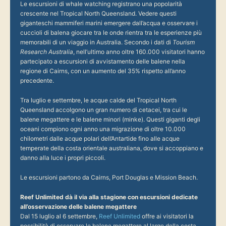
Le escursioni di whale watching registrano una popolarità
crescente nel Tropical North Queensland. Vedere questi
giganteschi mammiferi marini emergere dall’acqua e osservare i
cuccioli di balena giocare tra le onde rientra tra le esperienze più
memorabili di un viaggio in Australia. Secondo i dati di
Tourism
Research Australia
, nell’ultimo anno oltre 160.000 visitatori hanno
partecipato a escursioni di avvistamento delle balene nella
regione di Cairns, con un aumento del 35% rispetto all’anno
precedente.
Tra luglio e settembre, le acque calde del Tropical North
Queensland accolgono un gran numero di cetacei, tra cui le
balene megattere e le balene minori (minke). Questi giganti degli
oceani compiono ogni anno una migrazione di oltre 10.000
chilometri dalle acque polari dell’Antartide fino alle acque
temperate della costa orientale australiana, dove si accoppiano e
danno alla luce i propri piccoli.
Le escursioni partono da Cairns, Port Douglas e Mission Beach.
Reef Unlimited dà il via alla stagione con escursioni dedicate
all’osservazione delle balene megattere
Dal 15 luglio al 6 settembre,
Reef Unlimited
offre ai visitatori la
possibilità di osservare le balene megattere al largo della costa