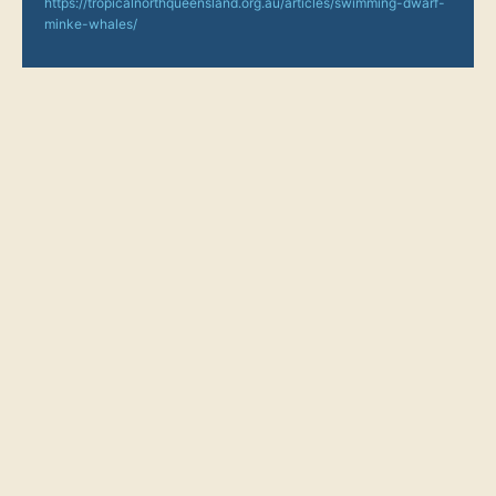
https://tropicalnorthqueensland.org.au/articles/swimming-dwarf-
minke-whales/