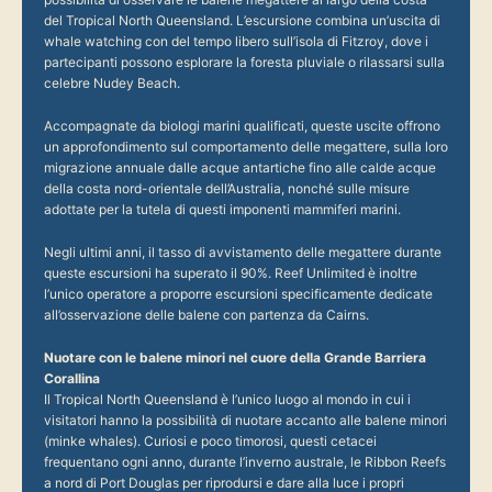
del Tropical North Queensland. L’escursione combina un’uscita di
whale watching con del tempo libero sull’isola di Fitzroy, dove i
partecipanti possono esplorare la foresta pluviale o rilassarsi sulla
celebre Nudey Beach.
Accompagnate da biologi marini qualificati, queste uscite offrono
un approfondimento sul comportamento delle megattere, sulla loro
migrazione annuale dalle acque antartiche fino alle calde acque
della costa nord-orientale dell’Australia, nonché sulle misure
adottate per la tutela di questi imponenti mammiferi marini.
Negli ultimi anni, il tasso di avvistamento delle megattere durante
queste escursioni ha superato il 90%. Reef Unlimited è inoltre
l’unico operatore a proporre escursioni specificamente dedicate
all’osservazione delle balene con partenza da Cairns.
Nuotare con le balene minori nel cuore della Grande Barriera
Corallina
Il Tropical North Queensland è l’unico luogo al mondo in cui i
visitatori hanno la possibilità di nuotare accanto alle balene minori
(minke whales). Curiosi e poco timorosi, questi cetacei
frequentano ogni anno, durante l’inverno australe, le Ribbon Reefs
a nord di Port Douglas per riprodursi e dare alla luce i propri