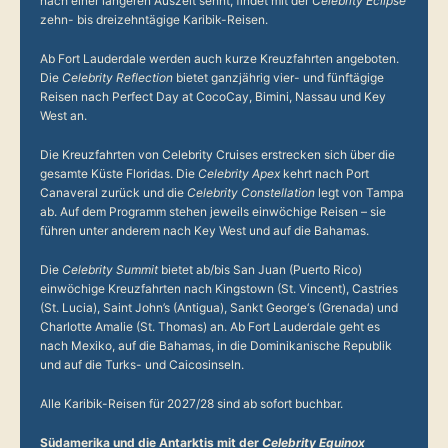
nach einer längeren Auszeit sehnt, findet mit der
Celebrity Eclipse
zehn- bis dreizehntägige Karibik-Reisen.
Ab Fort Lauderdale werden auch kurze Kreuzfahrten angeboten.
Die
Celebrity Reflection
bietet ganzjährig vier- und fünftägige
Reisen nach Perfect Day at CocoCay, Bimini, Nassau und Key
West an.
Die Kreuzfahrten von Celebrity Cruises erstrecken sich über die
gesamte Küste Floridas. Die
Celebrity Apex
kehrt nach Port
Canaveral zurück und die
Celebrity Constellation
legt von Tampa
ab. Auf dem Programm stehen jeweils einwöchige Reisen – sie
führen unter anderem nach Key West und auf die Bahamas.
Die
Celebrity Summit
bietet ab/bis San Juan (Puerto Rico)
einwöchige Kreuzfahrten nach Kingstown (St. Vincent), Castries
(St. Lucia), Saint John’s (Antigua), Sankt George‘s (Grenada) und
Charlotte Amalie (St. Thomas) an. Ab Fort Lauderdale geht es
nach Mexiko, auf die Bahamas, in die Dominikanische Republik
und auf die Turks- und Caicosinseln.
Alle Karibik-Reisen für 2027/28 sind ab sofort buchbar.
Südamerika und die Antarktis mit der
Celebrity Equinox