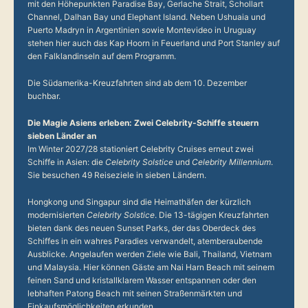
mit den Höhepunkten Paradise Bay, Gerlache Strait, Schollart
Channel, Dalhan Bay und Elephant Island. Neben Ushuaia und
Puerto Madryn in Argentinien sowie Montevideo in Uruguay
stehen hier auch das Kap Hoorn in Feuerland und Port Stanley auf
den Falklandinseln auf dem Programm.
Die Südamerika-Kreuzfahrten sind ab dem 10. Dezember
buchbar.
Die Magie Asiens erleben: Zwei Celebrity-Schiffe steuern
sieben Länder an
Im Winter 2027/28 stationiert Celebrity Cruises erneut zwei
Schiffe in Asien: die
Celebrity Solstice
und
Celebrity Millennium
.
Sie besuchen 49 Reiseziele in sieben Ländern.
Hongkong und Singapur sind die Heimathäfen der kürzlich
modernisierten
Celebrity Solstice
. Die 13-tägigen Kreuzfahrten
bieten dank des neuen Sunset Parks, der das Oberdeck des
Schiffes in ein wahres Paradies verwandelt, atemberaubende
Ausblicke. Angelaufen werden Ziele wie Bali, Thailand, Vietnam
und Malaysia. Hier können Gäste am Nai Harn Beach mit seinem
feinen Sand und kristallklarem Wasser entspannen oder den
lebhaften Patong Beach mit seinen Straßenmärkten und
Einkaufsmöglichkeiten erkunden.