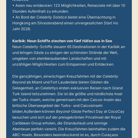
• Asien neu entdecken: 123 Möglichkeiten, Reiseziele mit über 10
Stunden Aufenthalt zu erkunden.
• An Bord der
Celebrity Solstice
bietet eine Übernachtung in
Hongkong am Silvesterabend einen unvergesslichen Start ins
Jahr 2028.
Karibik: Neun Schiffe stechen von fünf Häfen aus in See
Neun Celebrity-Schiffe steuern 65 Destinationen in der Karibik an
und bringen Gäste zu einigen der schönsten Strände der Welt,
umgeben von atemberaubenden Landschaften und mit
unzähligen Möglichkeiten zum Entspannen und Entdecken.
Die ganzjährigen, einwöchigen Kreuzfahrten mit der
Celebrity
Beyond
ab Miami und Fort Lauderdale bieten Gästen die
Gelegenheit, an Celebritys ersten exklusiven Reisen nach Grand
Turk Island teilzunehmen. Sie ist die größte und nördlichste Insel
der Turks-Inseln, welche gemeinsam mit den Caicos-Inseln das
britische Überseegebiet der Turks- und Caicosinseln
bilden.Außerdem können
Beyond
-Gäste Perfect Day at CocoCay
besuchen und sich auf der preisgekrönten Privatinsel der Royal
Caribbean Group erholen, die Strandurlaub und sonnige
Abenteuer perfekt vereint. Die Kreuzfahrten beinhalten zudem die
ABC-Inseln. Besonders beeindruckend ist es, durch Curaçaos