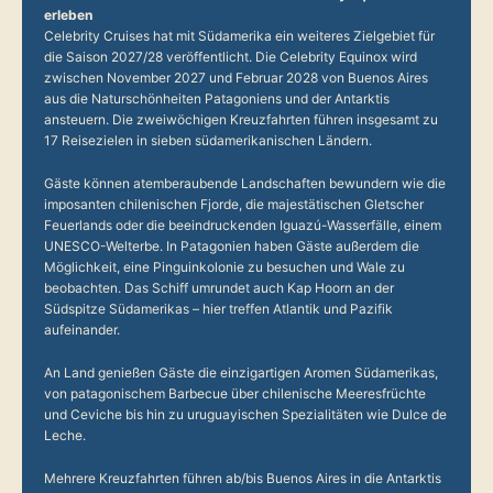
erleben
Celebrity Cruises hat mit Südamerika ein weiteres Zielgebiet für
die Saison 2027/28 veröffentlicht. Die Celebrity Equinox wird
zwischen November 2027 und Februar 2028 von Buenos Aires
aus die Naturschönheiten Patagoniens und der Antarktis
ansteuern. Die zweiwöchigen Kreuzfahrten führen insgesamt zu
17 Reisezielen in sieben südamerikanischen Ländern.
Gäste können atemberaubende Landschaften bewundern wie die
imposanten chilenischen Fjorde, die majestätischen Gletscher
Feuerlands oder die beeindruckenden Iguazú-Wasserfälle, einem
UNESCO-Welterbe. In Patagonien haben Gäste außerdem die
Möglichkeit, eine Pinguinkolonie zu besuchen und Wale zu
beobachten. Das Schiff umrundet auch Kap Hoorn an der
Südspitze Südamerikas – hier treffen Atlantik und Pazifik
aufeinander.
An Land genießen Gäste die einzigartigen Aromen Südamerikas,
von patagonischem Barbecue über chilenische Meeresfrüchte
und Ceviche bis hin zu uruguayischen Spezialitäten wie Dulce de
Leche.
Mehrere Kreuzfahrten führen ab/bis Buenos Aires in die Antarktis