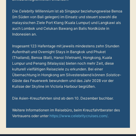
Die
Celebrity Millennium
ist ab Singapur beziehungsweise Benoa
(im Süden von Bali gelegen) im Einsatz und steuert sowohl die
malaysischen Ziele Port Klang (Kuala Lumpur) und Langkawi als
auch Lombok und Celukan Bawang an Balis Nordküste in
Indonesien an.
Insgesamt 123 Hafentage mit jeweils mindestens zehn Stunden
Aufenthalt und Overnight Stays in Bangkok und Phuket
(Thailand), Benoa (Bali), Hanoi (Vietnam), Hongkong, Kuala
Lumpur und Penang (Malaysia) bieten noch mehr Zeit, diese
kulturell vielfältigen Reiseziele zu erkunden. Bei einer
Übernachtung in Hongkong am Silvesterabend können
Solstice
-
Gäste das Feuerwerk bewundern und das Jahr 2028 vor der
Kulisse der Skyline im Victoria Harbour begrüßen.
Die Asien-Kreuzfahrten sind ab dem 10. Dezember buchbar.
Weitere Informationen im Reisebüro, beim Kreuzfahrtberater des
Vertrauens oder unter
https://www.celebritycruises.com/
.