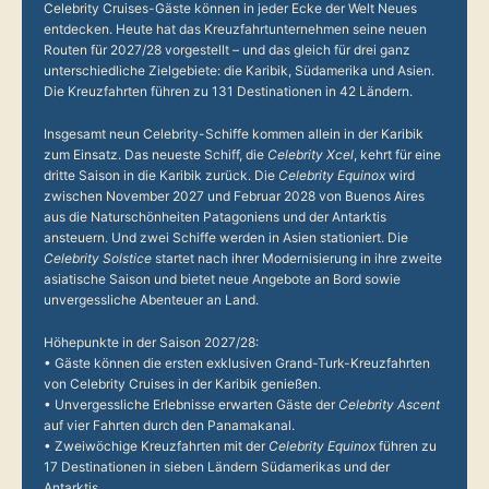
Celebrity Cruises-Gäste können in jeder Ecke der Welt Neues
entdecken. Heute hat das Kreuzfahrtunternehmen seine neuen
Routen für 2027/28 vorgestellt – und das gleich für drei ganz
unterschiedliche Zielgebiete: die Karibik, Südamerika und Asien.
Die Kreuzfahrten führen zu 131 Destinationen in 42 Ländern.
Insgesamt neun Celebrity-Schiffe kommen allein in der Karibik
zum Einsatz. Das neueste Schiff, die
Celebrity Xcel
, kehrt für eine
dritte Saison in die Karibik zurück. Die
Celebrity Equinox
wird
zwischen November 2027 und Februar 2028 von Buenos Aires
aus die Naturschönheiten Patagoniens und der Antarktis
ansteuern. Und zwei Schiffe werden in Asien stationiert. Die
Celebrity Solstice
startet nach ihrer Modernisierung in ihre zweite
asiatische Saison und bietet neue Angebote an Bord sowie
unvergessliche Abenteuer an Land.
Höhepunkte in der Saison 2027/28:
• Gäste können die ersten exklusiven Grand-Turk-Kreuzfahrten
von Celebrity Cruises in der Karibik genießen.
• Unvergessliche Erlebnisse erwarten Gäste der
Celebrity Ascent
auf vier Fahrten durch den Panamakanal.
• Zweiwöchige Kreuzfahrten mit der
Celebrity Equinox
führen zu
17 Destinationen in sieben Ländern Südamerikas und der
Antarktis.