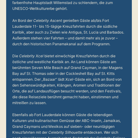
farbenfrohe Hauptstadt Willemstad zu schlendern, die zum
UNESCO-Weltkulturerbe gehört.
An Bord der
Celebrity Ascent
genießen Gäste ab/bis Fort
Lauderdale 11- bis 15-tägige Kreuzfahrten durch die südliche
Karibik, aber auch zu Zielen wie Antigua, St. Lucia und Barbados.
Außerdem stehen vier Fahrten – und damit mehr als je zuvor –
durch den historischen Panamakanal auf dem Programm.
Die
Celebrity Xcel
bietet einwöchige Kreuzfahrten durch die
östliche und westliche Karibik an. An Land können Gäste am
berühmten Seven Mile Beach auf Grand Cayman, in der Magens
Bay auf St. Thomas oder in der Cockleshell Bay auf St. Kitts
entspannen. Der „Bazaar“ lädt
Xcel
-Gäste ein, sich an Bord von
den Sehenswürdigkeiten, Klängen, Aromen und Traditionen der
Orte, die auf Landausflügen besucht werden, und den Festivals,
die diese Reiseziele berühmt gemacht haben, einstimmen und
mitreißen zu lassen.
Ebenfalls ab Fort Lauderdale können Gäste die lebendigen
Kulturen und kulinarischen Genüsse der ABC-Inseln, Jamaikas,
Grand Caymans und Mexikos auf sieben- oder neuntägigen
Kreuzfahrten mit der
Celebrity Silhouette
entdecken. Wer sich