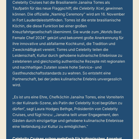
Celebrity Cruises hat die Brasilianerin Janaína Torres als
Taufpatin für das neue Flaggschiff, die
Celebrity Xcel
, gewinnen
können. Die offizielle „Naming Ceremony“ wird am 16. November
in Fort Lauderdalestattfinden. Torres ist die erste brasilianische
Köchin, die diese Funktion bei einer großen
Kreuzfahrtgesellschaft übernimmt. Sie wurde zum „World’s Best
Female Chef 2024″ gekürt und bekommt große Anerkennung für
ihre innovative und abfallarme Kochkunst, die Tradition und
Zweckmäßigkeit vereint. Torres und Celebrity teilen die
Leidenschaft, Kultur durch gehobene kulinarische Erlebnisse zu
zelebrieren und gleichzeitig authentische Rezepte mit regionalen
und nachhaltigen Zutaten sowie hohe Service- und
Gastfreundschaftsstandards zu wahren. So entsteht eine
Partnerschaft, bei der jedes kulinarische Erlebnis unvergesslich
wird.
„Es ist uns eine Ehre, Chefköchin Janaína Torres, eine Vorreiterin
in der Kulinarik-Szene, als Patin der Celebrity Xcel begrüßen zu
dürfen“, sagt Laura Hodges Bethge, Präsidentin von Celebrity
Cruises, und fügt hinzu: „Janaína teilt unser Engagement, den
Gästen durch einzigartige und gehobene kulinarische Erlebnisse
eine Verbindung zur Kultur zu ermöglichen.“
Celebrity Cruises schon mehrfach für kulinarisches Angebot