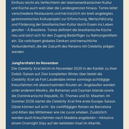
Einfluss reicht als Verfechterin der lateinamerikanischen Kultur
und Küche auch weit über die Landesgrenzen hinaus. Torres leitet
verschiedene Restaurants und hat kürzlich ein breit angelegtes
gastronomisches Kulturprojekt zur Erforschung, Wertschätzung
und Förderung der brasilianischen Kultur durch Essen ins Leben
gerufen – À Brasileira. Torres definiert die brasilianische Küche
neu und setzt sich für den Zugang Bedürftiger zu Nahrungsmitteln
ein. Sie verkörpert globales Denken und menschliche
Verbundenheit, die die Zukunft des Reisens mit Celebrity prägen
werden.
Jungfernfahrt im November
Die
Celebrity Xcel
bricht im November 2025 in der Karibik zu ihrer
Debüt-Saison auf. Den kompletten Winter über bietet die
Celebrity Xcel
ab Fort Lauderdale immer sonntags achttägige
Kreuzfahrten mit abwechselnden Routen an. Angelaufen werden
unter anderem Mexiko, die Bahamas und Cayman Islands sowie
die Dominikanische Republik, St. Thomas und St. Maarten. Im
Sommer 2026 startet die
Celebrity Xcel
ihre erste Europa-Saison.
Gäste können auf acht- bis zwölftägigen Reisen ab Barcelona
und Athen das Mittelmeer wie nie zuvor erleben. Zusätzlich
werden auch Kreuzfahrten nach Madeira angeboten – inklusive
einem Overnight Stay auf der beliebten Insel im Atlantik.