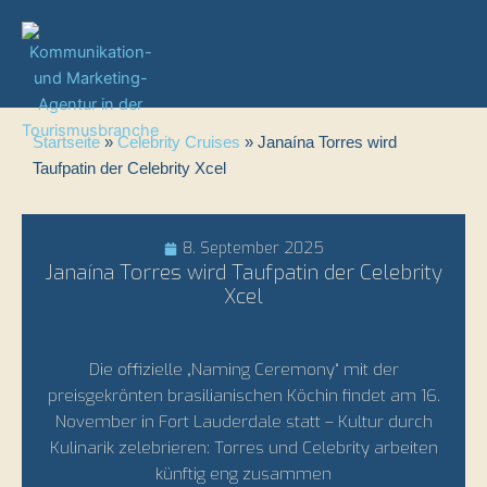
Zum
Inhalt
springen
Startseite
»
Celebrity Cruises
»
Janaína Torres wird
Taufpatin der Celebrity Xcel
8. September 2025
Janaína Torres wird Taufpatin der Celebrity
Xcel
Die offizielle „Naming Ceremony“ mit der
preisgekrönten brasilianischen Köchin findet am 16.
November in Fort Lauderdale statt – Kultur durch
Kulinarik zelebrieren: Torres und Celebrity arbeiten
künftig eng zusammen