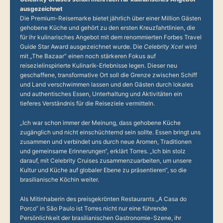
ausgezeichnet
Die Premium-Reisemarke bietet jährlich über einer Million Gästen
gehobene Küche und gehört zu den ersten Kreuzfahrtlinien, die
für ihr kulinarisches Angebot mit dem renommierten Forbes Travel
Guide Star Award ausgezeichnet wurde. Die
Celebrity Xcel
wird
mit „The Bazaar“ einen noch stärkeren Fokus auf
reisezielinspirierte Kulinarik-Erlebnisse legen. Dieser neu
geschaffene, transformative Ort soll die Grenze zwischen Schiff
und Land verschwimmen lassen und den Gästen durch lokales
und authentisches Essen, Unterhaltung und Aktivitäten ein
tieferes Verständnis für die Reiseziele vermitteln.
„Ich war schon immer der Meinung, dass gehobene Küche
zugänglich und nicht einschüchternd sein sollte. Essen bringt uns
zusammen und verbindet uns durch neue Aromen, Traditionen
und gemeinsame Erinnerungen“, erklärt Torres. „Ich bin stolz
darauf, mit Celebrity Cruises zusammenzuarbeiten, um unsere
Kultur und Küche auf globaler Ebene zu präsentieren“, so die
brasilianische Köchin weiter.
Als Mitinhaberin des preisgekrönten Restaurants „A Casa do
Porco“ in São Paulo ist Torres nicht nur eine führende
Persönlichkeit der brasilianischen Gastronomie-Szene, ihr