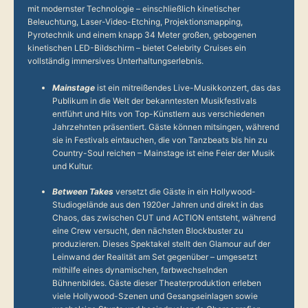
mit modernster Technologie – einschließlich kinetischer
Beleuchtung, Laser-Video-Etching, Projektionsmapping,
Pyrotechnik und einem knapp 34 Meter großen, gebogenen
kinetischen LED-Bildschirm – bietet Celebrity Cruises ein
vollständig immersives Unterhaltungserlebnis.
Mainstage
ist ein mitreißendes Live-Musikkonzert, das das
Publikum in die Welt der bekanntesten Musikfestivals
entführt und Hits von Top-Künstlern aus verschiedenen
Jahrzehnten präsentiert. Gäste können mitsingen, während
sie in Festivals eintauchen, die von Tanzbeats bis hin zu
Country-Soul reichen – Mainstage ist eine Feier der Musik
und Kultur.
Between Takes
versetzt die Gäste in ein Hollywood-
Studiogelände aus den 1920er Jahren und direkt in das
Chaos, das zwischen CUT und ACTION entsteht, während
eine Crew versucht, den nächsten Blockbuster zu
produzieren. Dieses Spektakel stellt den Glamour auf der
Leinwand der Realität am Set gegenüber – umgesetzt
mithilfe eines dynamischen, farbwechselnden
Bühnenbildes. Gäste dieser Theaterproduktion erleben
viele Hollywood-Szenen und Gesangseinlagen sowie