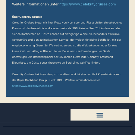
Weitere Informationen unter
https://www.celebritycruises.com
Über Celebrity Cruises
Celebrity Cruises bietet mit ihrer Flotte von Hochsee- und Flussschiffen ein gehobenes
Premium-Urlaubserlebnis und steuert mehr als 300 Ziele in über 70 Ländern auf allen
sieben Kontinenten an. Gäste können auf einzigartige Weise die besonders exklusive
Atmosphäre und den aufmerksamen Service, der typisch für kleine Schiffe ist, mit der
Angebotsvielfalt größerer Schiffe verbinden und so die Welt erkunden oder für eine
kurze Zeit dem Alltag entfliehen. Jedes Detail wird die Erwartungen der Gäste
übersteigen. Als Branchenpionier seit 35 Jahren bietet jede Celebrity-Kreuzfahrt
Erlebnisse, die Gäste sonst nirgendwo an Bord eines Schiffes finden.
Celebrity Cruises hat ihren Hauptsitz in Miami und ist eine von fünf Kreuzfahrtmarken
der Royal Caribbean Group (NYSE: RCL). Weitere Informationen unter
https://www.celebritycruises.com