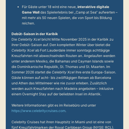
Für Gäste unter 18 wird eine neue,
interaktive digitale
Game Wall
das Spielerlebnis bei „Camp at Sea“ aufwerten –
mit mehr als 50 neuen Spielen, die von Sport bis Bildung
reichen.
Debüt-Saison in der Karibik
Die
Celebrity Xcel
bricht Mitte November 2025 in der Karibik zu
ihrer Debüt-Saison auf. Den kompletten Winter über bietet die
Celebrity Xcel
ab Fort Lauderdale immer sonntags achttägige
Kreuzfahrten mit abwechselnden Routen an. Angelaufen werden
unter anderem Mexiko, die Bahamas und Cayman Islands sowie
die Dominikanische Republik, St. Thomas und St. Maarten. Im
Sommer 2026 startet die
Celebrity Xcel
ihre erste Europa-Saison.
Gäste können auf acht- bis zwölftägigen Reisen ab Barcelona
und Athen das Mittelmeer wie nie zuvor erleben. Zusätzlich
werden auch Kreuzfahrten nach Madeira angeboten – inklusive
einem Overnight Stay auf der beliebten Insel im Atlantik.
Weitere Informationen gibt es im Reisebüro und unter
https://www.celebritycruises.com
.
Celebrity Cruises hat ihren Hauptsitz in Miami und ist eine von
fünf Kreuzfahrtmarken der Royal Caribbean Group (NYSE: RCL).