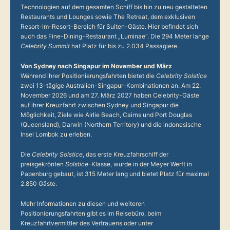
Technologien auf dem gesamten Schiff bis hin zu neu gestalteten
Restaurants und Lounges sowie The Retreat, dem exklusiven
Resort-im-Resort-Bereich für Suiten-Gäste. Hier befindet sich
auch das Fine-Dining-Restaurant „Luminae“. Die 294 Meter lange
Celebrity Summit
hat Platz für bis zu 2.034 Passagiere.
Von Sydney nach Singapur im November und März
Während ihrer Positionierungsfahrten bietet die
Celebrity Solstice
zwei 13-tägige Australien-Singapur-Kombinationen an. Am 22.
November 2026 und am 27. März 2027 haben Celebrity-Gäste
auf ihrer Kreuzfahrt zwischen Sydney und Singapur die
Möglichkeit, Ziele wie Airlie Beach, Cairns und Port Douglas
(Queensland), Darwin (Northern Territory) und die indonesische
Insel Lombok zu erleben.
Die
Celebrity Solstice
, das erste Kreuzfahrschiff der
preisgekrönten
Solstice
-Klasse, wurde in der Meyer Werft in
Papenburg gebaut, ist 315 Meter lang und bietet Platz für maximal
2.850 Gäste.
Mehr Informationen zu diesen und weiteren
Positionierungsfahrten gibt es im Reisebüro, beim
Kreuzfahrtvermittler des Vertrauens oder unter