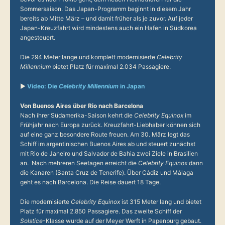
Sommersaison. Das Japan-Programm beginnt in diesem Jahr
bereits ab Mitte März – und damit früher als je zuvor. Auf jeder
Japan-Kreuzfahrt wird mindestens auch ein Hafen in Südkorea
angesteuert.
Die 294 Meter lange und komplett modernisierte
Celebrity
Millennium
bietet Platz für maximal 2.034 Passagiere.
▶
Video: Die
Celebrity Millennium
in Japan
Von Buenos Aires über Rio nach Barcelona
Nach ihrer Südamerika-Saison kehrt die
Celebrity Equinox
im
Frühjahr nach Europa zurück. Kreuzfahrt-Liebhaber können sich
auf eine ganz besondere Route freuen. Am 30. März legt das
Schiff im argentinischen Buenos Aires ab und steuert zunächst
mit Rio de Janeiro und Salvador de Bahia zwei Ziele in Brasilien
an. Nach mehreren Seetagen erreicht die
Celebrity Equinox
dann
die Kanaren (Santa Cruz de Tenerife). Über Cádiz und Málaga
geht es nach Barcelona. Die Reise dauert 18 Tage.
Die modernisierte
Celebrity Equinox
ist 315 Meter lang und bietet
Platz für maximal 2.850 Passagiere. Das zweite Schiff der
Solstice
-Klasse wurde auf der Meyer Werft in Papenburg gebaut.