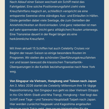
Nach Ablauf einer Saison wechselt ein Schiff meist das
Fahrtgebiet. Eine solche Positionierungsfahrt zieht viele
Kreuzfahrtfans magisch an, schließlich verspricht sie eine
entspannte Seereise ohne ständiges Aus- und Einlaufen in Häfen.
Gäste genießen dabei viele Seetage, die zum Genießen der
Annehmlichkeiten an Bord einladen. Und ganz nebenbei ist man
auf sehr spannenden (nicht ganz alltäglichen) Routen unterwegs.
Eine Transreise dauert in der Regel länger als eine
herkömmliche Kreuzfahrt.
Mit ihren aktuell 15 Schiffen hat auch Celebrity Cruises vor
Beginn der neuen Saison so einige besondere Routen im
Programm. Wir stellen die schönsten Überführungskreuzfahrten
vor und lassen bewusst die klassischen Transatlantik-
Überquerungen in die Karibik beziehungsweise nach New York
weg.
Von Singapur via Vietnam, Hongkong und Taiwan nach Japan
Am 3. März 2026 startet die
Celebrity Millennium
ihre 14-tägige
Repositionierung. Von Singapur aus geht es über Vietnam (Stopps
in Ho-Chi-Minh-Stadt und Nha Trang), Hongkong – hier liegt das
Schiff zwei Tage – und Taiwans Hauptstadt Taipeh nach Japan.
Hier werden zunächst Nagasaki und Kagoshima angelaufen
bevor es nach Tokio geht, dem neuen Heimathafen für die