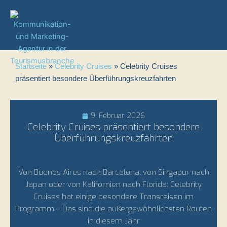
Zum
Inhalt
springen
Startseite
»
Celebrity Cruises
»
Celebrity Cruises
präsentiert besondere Überführungskreuzfahrten
9. Februar 2026
Celebrity Cruises präsentiert besondere
Überführungskreuzfahrten
Von Buenos Aires nach Barcelona, von Singapur nach
Japan oder von Kalifornien nach Florida: Celebrity
Cruises hat einige besondere Transreisen im
Programm – Das sind die außergewöhnlichsten Routen
in diesem Jahr