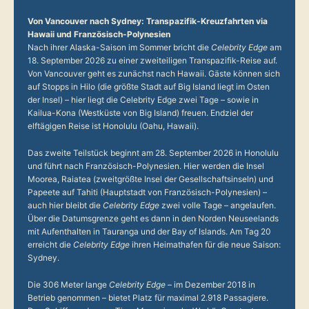
Von Vancouver nach Sydney: Transpazifik-Kreuzfahrten via
Hawaii und Französisch-Polynesien
Nach ihrer Alaska-Saison im Sommer bricht die
Celebrity Edge
am
18. September 2026 zu einer zweiteiligen Transpazifik-Reise auf.
Von Vancouver geht es zunächst nach Hawaii. Gäste können sich
auf Stopps in Hilo (die größte Stadt auf Big Island liegt im Osten
der Insel) – hier liegt die Celebrity Edge zwei Tage – sowie in
Kailua-Kona (Westküste von Big Island) freuen. Endziel der
elftägigen Reise ist Honolulu (Oahu, Hawaii).
Das zweite Teilstück beginnt am 28. September 2026 in Honolulu
und führt nach Französisch-Polynesien. Hier werden die Insel
Moorea, Raiatea (zweitgrößte Insel der Gesellschaftsinseln) und
Papeete auf Tahiti (Hauptstadt von Französisch-Polynesien) –
auch hier bleibt die
Celebrity Edge
zwei volle Tage – angelaufen.
Über die Datumsgrenze geht es dann in den Norden Neuseelands
mit Aufenthalten in Tauranga und der Bay of Islands. Am Tag 20
erreicht die
Celebrity Edge
ihren Heimathafen für die neue Saison:
Sydney.
Die 306 Meter lange
Celebrity Edge
– im Dezember 2018 in
Betrieb genommen – bietet Platz für maximal 2.918 Passagiere.