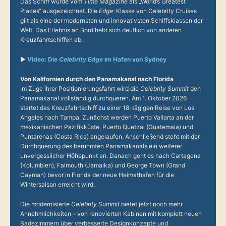
Das Schiff wurde vom
Time Magazine
als „World’s Greatest
Places“ ausgezeichnet. Die
Edge
-Klasse von Celebrity Cruises
gilt als eine der modernsten und innovativsten Schiffsklassen der
Welt. Das Erlebnis an Bord hebt sich deutlich von anderen
Kreuzfahrtschiffen ab.
▶
Video: Die
Celebrity Edge
im Hafen von Sydney
Von Kalifornien durch den Panamakanal nach Florida
Im Zuge ihrer Positionierungsfahrt wird die
Celebrity Summit
den
Panamakanal vollständig durchqueren. Am 1. Oktober 2026
startet das Kreuzfahrtschiff zu einer 18-tägigen Reise von Los
Angeles nach Tampa. Zunächst werden Puerto Vallarta an der
mexikanischen Pazifikküste, Puerto Quetzal (Guatemala) und
Puntarenas (Costa Rica) angelaufen. Anschließend steht mit der
Durchquerung des berühmten Panamakanals ein weiterer
unvergesslicher Höhepunkt an. Danach geht es nach Cartagena
(Kolumbien), Falmouth (Jamaika) und George Town (Grand
Cayman) bevor in Florida der neue Heimathafen für die
Wintersaison erreicht wird.
Die modernisierte
Celebrity Summit
bietet jetzt noch mehr
Annehmlichkeiten – von renovierten Kabinen mit komplett neuen
Badezimmern über verbesserte Designkonzepte und