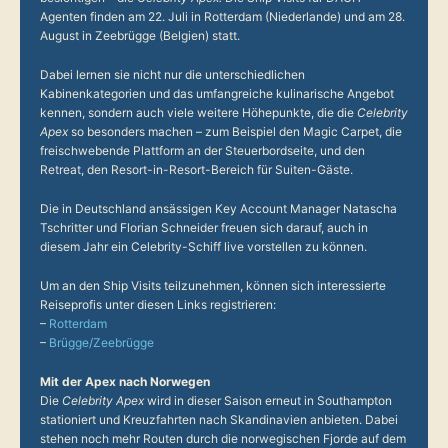
Agenten finden am 22. Juli in Rotterdam (Niederlande) und am 28.
August in Zeebrügge (Belgien) statt.
Dabei lernen sie nicht nur die unterschiedlichen
Kabinenkategorien und das umfangreiche kulinarische Angebot
kennen, sondern auch viele weitere Höhepunkte, die die
Celebrity
Apex
so besonders machen – zum Beispiel den Magic Carpet, die
freischwebende Plattform an der Steuerbordseite, und den
Retreat, den Resort-in-Resort-Bereich für Suiten-Gäste.
Die in Deutschland ansässigen Key Account Manager Natascha
Tschritter und Florian Schneider freuen sich darauf, auch in
diesem Jahr ein Celebrity-Schiff live vorstellen zu können.
Um an den Ship Visits teilzunehmen, können sich interessierte
Reiseprofis unter diesen Links registrieren:
–
Rotterdam
–
Brügge/Zeebrügge
Mit der Apex nach Norwegen
Die
Celebrity Apex
wird in dieser Saison erneut in Southampton
stationiert und Kreuzfahrten nach Skandinavien anbieten. Dabei
stehen noch mehr Routen durch die norwegischen Fjorde auf dem